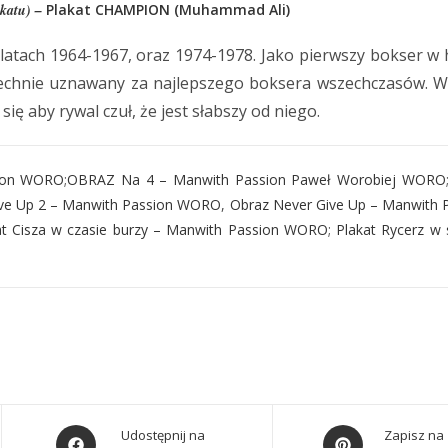
akatu) –
Plakat CHAMPION (Muhammad Ali)
tach 1964-1967, oraz 1974-1978. Jako pierwszy bokser w his
zechnie uznawany za najlepszego boksera wszechczasów. Wal
się aby rywal czuł, że jest słabszy od niego.
sion WORO
;
OBRAZ Na 4 – Manwith Passion Paweł Worobiej WORO
ive Up 2 – Manwith Passion WORO
,
Obraz Never Give Up – Manwith
at Cisza w czasie burzy – Manwith Passion WORO
;
Plakat Rycerz w
Udostępnij na
Zapisz na