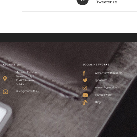
Tweeter'ze
ADDRESS LIST
SOCIAL NETWORKS
Manwith Passion
woro.manwithpassion
Strzelców 19/5
@pwworo
31-422 Kraków
Polska
manwith_passion
sklep@manwith.eu
youtube-woro
Blog