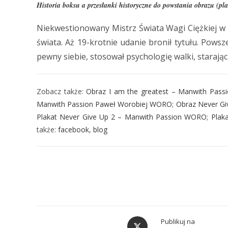
Historia boksu a przesłanki historyczne do powstania obrazu (pl
Niekwestionowany Mistrz Świata Wagi Ciężkiej w la
świata. Aż 19-krotnie udanie bronił tytułu. Pows
pewny siebie, stosował psychologię walki, starając 
Zobacz także:
Obraz I am the greatest – Manwith Pas
Manwith Passion Paweł Worobiej WORO
;
Obraz Never G
Plakat Never Give Up 2 – Manwith Passion WORO
;
Plak
także:
facebook
,
blog
Publikuj na