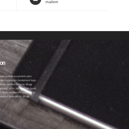
mailem
ion
ludzi przede wszystkim jako
awdę kręgosłup i fundament tego
okoła. Jestem Artystą. Mogę
pływać na to, jak wygląda świat,
ść. Mam możliwość cofać się w
zmieniać przeszłość. Mogę