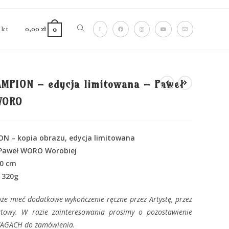
akt
0,00
zł
0
AMPION – edycja limitowana – Paweł
WORO
N – kopia obrazu, edycja limitowana
 Paweł WORO Worobiej
50 cm
 320g
że mieć dodatkowe wykończenie ręczne przez Artystę, przez
atowy. W razie zainteresowania prosimy o pozostawienie
WAGACH do zamówienia.