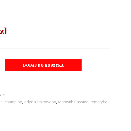
zł
DODAJ DO KOSZYKA
ATY
ks
,
champion
,
edycja limitowana
,
Manwith Passion
,
tematyka