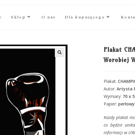
e
Sklep
O nas
Dla kupującego
Kont
Plakat CH
Worobiej 
🔍
Plakat:
CHAMPIO
Autor:
Artysta
Wymiary:
70 x 
Papier:
perłowy
Każdy plakat mo
co będzie unik
informacji w U