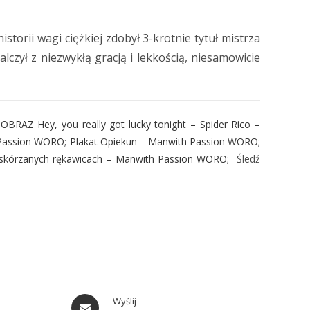
torii wagi ciężkiej zdobył 3-krotnie tytuł mistrza
czył z niezwykłą gracją i lekkością, niesamowicie
;
OBRAZ Hey, you really got lucky tonight – Spider Rico –
 Passion WORO
;
Plakat Opiekun – Manwith Passion WORO
;
 skórzanych rękawicach – Manwith Passion WORO
; Śledź
Wyślij