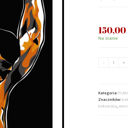
150,00
Na stanie
-
+
Kategoria:
PLAK
Znaczników:
bo
bokserska
,
woro