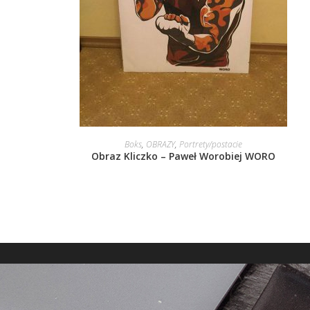
DOWIEDZ SIĘ WIĘCEJ
Boks
,
OBRAZY
,
Portrety/postacie
Obraz Kliczko – Paweł Worobiej WORO