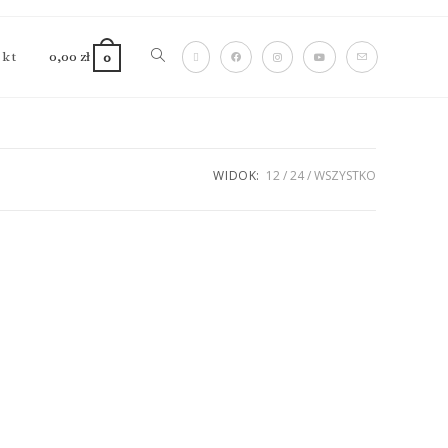
akt
0,00
zł
0
WIDOK:
12
24
WSZYSTKO