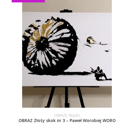
DOWIEDZ SIĘ WIĘCEJ
OBRAZY
,
Wojsko
OBRAZ Złoty skok nr 3 – Paweł Worobiej WORO