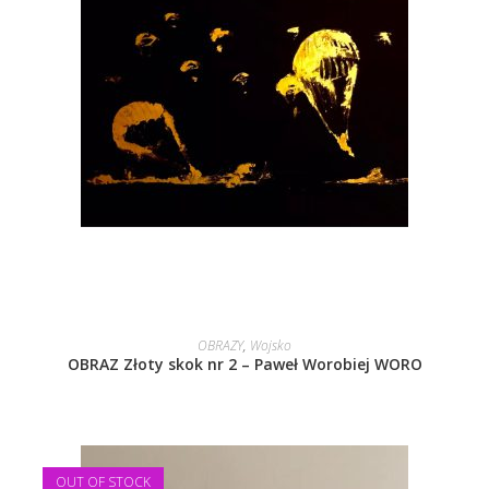
DOWIEDZ SIĘ WIĘCEJ
OBRAZY
,
Wojsko
OBRAZ Złoty skok nr 2 – Paweł Worobiej WORO
OUT OF STOCK