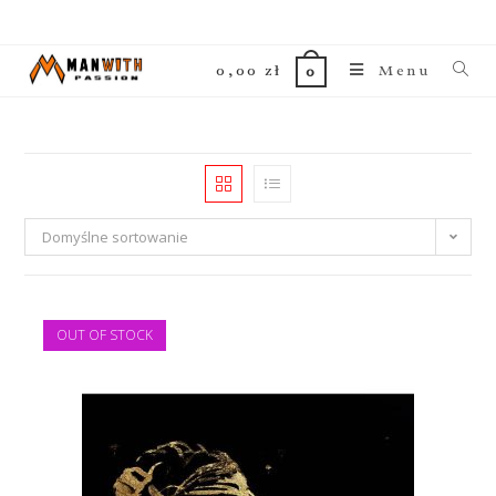
0,00
zł
Menu
0
Domyślne sortowanie
OUT OF STOCK