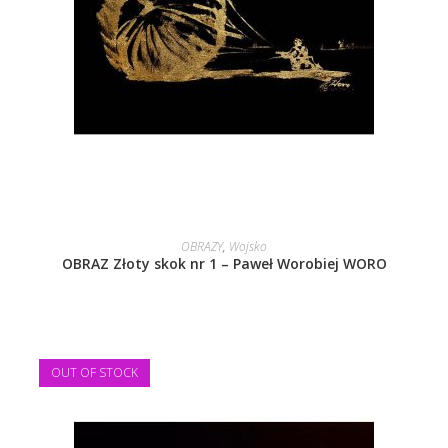
DOWIEDZ SIĘ WIĘCEJ
OBRAZY
,
Wojsko
OBRAZ Złoty skok nr 1 – Paweł Worobiej WORO
OUT OF STOCK