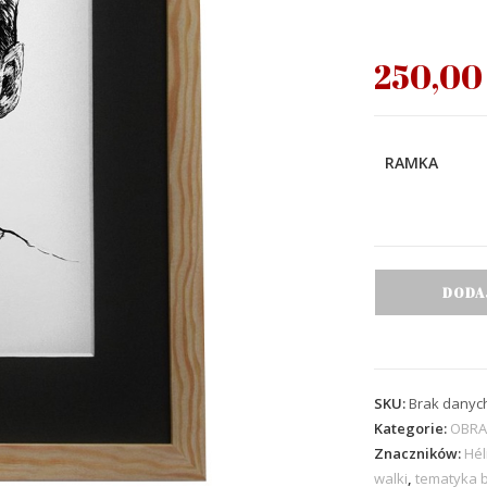
250,0
RAMKA
DODA
SKU:
Brak danyc
Kategorie:
OBRA
Znaczników:
Hél
walki
,
tematyka 