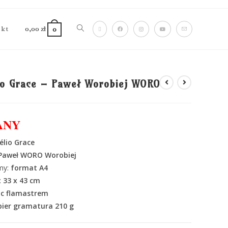
akt
0,00
zł
0
io Grace – Paweł Worobiej WORO
ANY
élio Grace
 Paweł WORO Worobiej
my:
format
A4
:
33 x 43 cm
ic flamastrem
ier gramatura 210 g