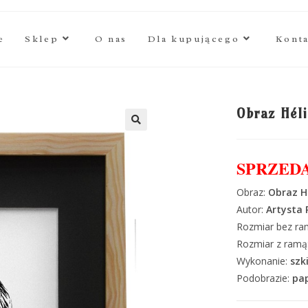
e
Sklep
O nas
Dla kupującego
Kont
Obraz Hél
🔍
SPRZED
Obraz:
Obraz H
Autor:
Artysta
Rozmiar bez ra
Rozmiar z ramą
Wykonanie:
szk
Podobrazie:
pap