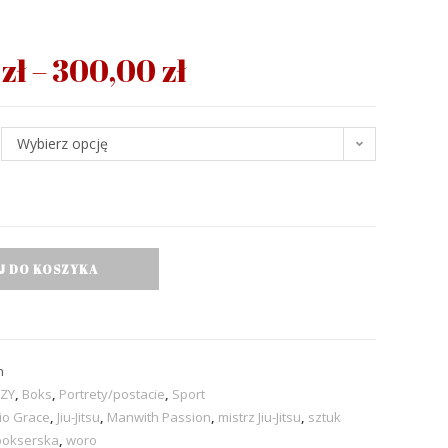
0
zł
–
300,00
zł
Wybierz opcję
J DO KOSZYKA
h
ZY
,
Boks
,
Portrety/postacie
,
Sport
io Grace
,
Jiu-Jitsu
,
Manwith Passion
,
mistrz Jiu-Jitsu
,
sztuk
bokserska
,
woro