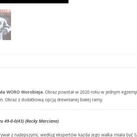
wła WORO Worobieja
. Obraz powstał w 2020 roku w jednym egzempla
m. Obraz z dodatkową opcją drewnianej białej ramy.
azu
49-0-0(43) (Rocky Marciano)
ywał z najlepszymi, według ekspertów każda jego walka miała być tą p