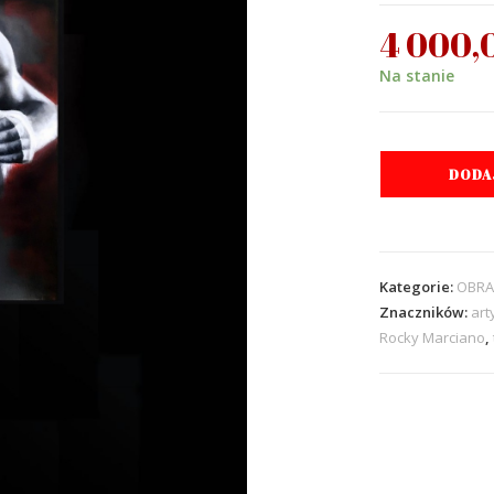
4 000,
Na stanie
DODA
Kategorie:
OBRA
Znaczników:
art
Rocky Marciano
,