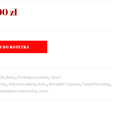
00
zł
J DO KOSZYKA
ZY
,
Boks
,
Portrety/postacie
,
Sport
ysta
,
Artysta Kraków
,
boks
,
Manwith Passion
,
Paweł Worobiej
,
tematyka bokserska
,
woro