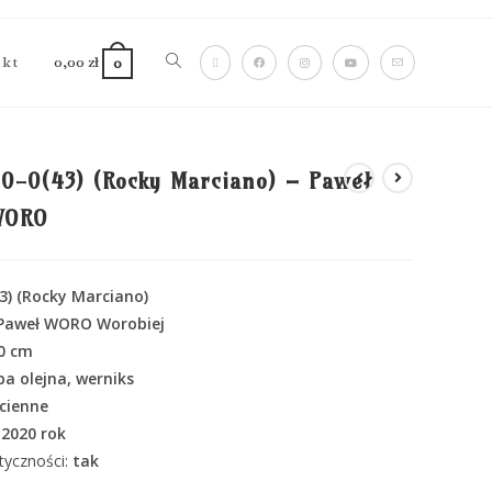
akt
0,00
zł
0
0-0(43) (Rocky Marciano) – Paweł
WORO
3) (Rocky Marciano)
 Paweł WORO Worobiej
50 cm
ba olejna, werniks
cienne
2020 rok
ntyczności:
tak