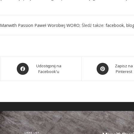
 Manwith Passion Paweł Worobiej WORO
; Śledź także:
facebook
,
blo
Udostępnij na
Zapisz na
Facebook'u
Pinterest
LINKS LIST